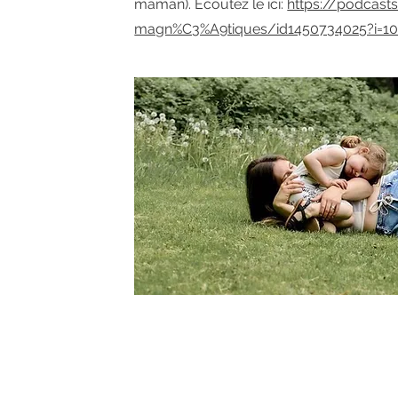
maman). Écoutez le ici:
https://podcast
magn%C3%A9tiques/id1450734025?i=1