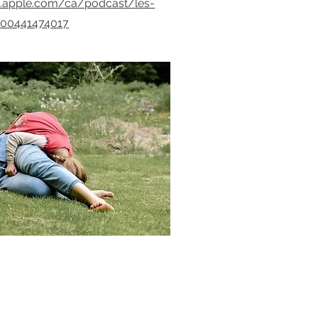
s.apple.com/ca/podcast/les-
000441474017